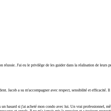
 réussie. J'ai eu le privilège de les guider dans la réalisation de leurs p
ent. Jacob a su m'accompagner avec respect, sensibilité et efficacité. I
s un hasard si j'ai acheté mon condo avec lui. Un vrai professionnel, mê
sages et appels. Il ne m'a jamais mis la pression et a toujours respecté 