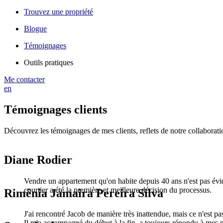
Trouvez une propriété
Blogue
Témoignages
Outils pratiques
Me contacter
en
Témoignages clients
Découvrez les témoignages de mes clients, reflets de notre collaboration
Diane Rodier
Vendre un appartement qu'on habite depuis 40 ans n'est pas évid
courtier a été la première et meilleure décision du processus.
Rimênia Jamaira Pereira Silva
J'ai rencontré Jacob de manière très inattendue, mais ce n'est pa
Il m'a accompagné du début à la fin, a toujours répondu à mes mes