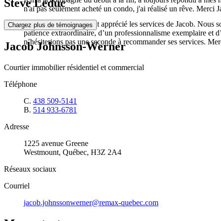
Steve Leduc
n'ai pas seulement acheté un condo, j'ai réalisé un rêve. Merci 
Nous avons grandement apprécié les services de Jacob. Nous somm
Chargez plus de témoignages
patience extraordinaire, d’un professionnalisme exemplaire et d’
n’hésiterions pas une seconde à recommander ses services. Mer
Jacob Johnsson-Werner
Courtier immobilier résidentiel et commercial
Téléphone
C.
438 509-5141
B.
514 933-6781
Adresse
1225 avenue Greene
Westmount, Québec, H3Z 2A4
Réseaux sociaux
Courriel
jacob.johnssonwerner@remax-quebec.com